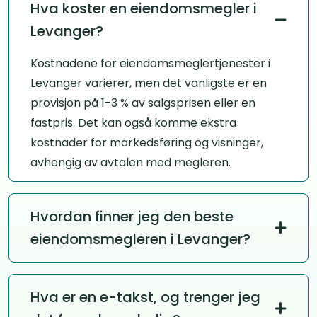
Hva koster en eiendomsmegler i
Levanger?
Kostnadene for eiendomsmeglertjenester i
Levanger varierer, men det vanligste er en
provisjon på 1-3 % av salgsprisen eller en
fastpris. Det kan også komme ekstra
kostnader for markedsføring og visninger,
avhengig av avtalen med megleren.
Hvordan finner jeg den beste
eiendomsmegleren i Levanger?
For å finne riktig megler bør du sammenligne
flere tilbud og se etter meglere med god
Hva er en e-takst, og trenger jeg
lokalkunnskap om Levanger, gode